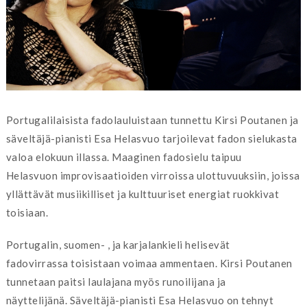
Portugalilaisista fadolauluistaan tunnettu Kirsi Poutanen ja
säveltäjä-pianisti Esa Helasvuo tarjoilevat fadon sielukasta
valoa elokuun illassa. Maaginen fadosielu taipuu
Helasvuon improvisaatioiden virroissa ulottuvuuksiin, joissa
yllättävät musiikilliset ja kulttuuriset energiat ruokkivat
toisiaan.
Portugalin, suomen- , ja karjalankieli helisevät
fadovirrassa toisistaan voimaa ammentaen. Kirsi Poutanen
tunnetaan paitsi laulajana myös runoilijana ja
näyttelijänä. Säveltäjä-pianisti Esa Helasvuo on tehnyt