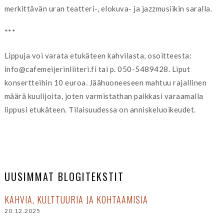
merkittävän uran teatteri-, elokuva- ja jazzmusiikin saralla.
***
Lippuja voi varata etukäteen kahvilasta, osoitteesta:
info@cafemeijerinliiteri.fi tai p. 050-5489428. Liput
konsertteihin 10 euroa. Jäähuoneeseen mahtuu rajallinen
määrä kuulijoita, joten varmistathan paikkasi varaamalla
lippusi etukäteen. Tilaisuudessa on anniskeluoikeudet.
UUSIMMAT BLOGITEKSTIT
KAHVIA, KULTTUURIA JA KOHTAAMISIA
20.12.2025